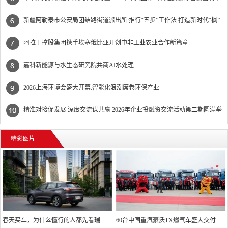
办
新疆阿勒泰市公安局团结路街道派出所:推行“五步”工作法 打造新时代“枫”
景线
阿拉丁控股集团携手埃塞俄比亚开创中非工业农业合作新篇章
嘉科新能源与水生态研究院共商AI水处理
2026上海环博会盛大开幕:智能化浪潮席卷环保产业
精准对接促发展 深度交流谋共赢 2026年企业投融资交流活动第二期圆满举
行
精彩图片
春天买车，为什么懂行的人都先看瑞虎7 PLUS？
60台中国重汽豪沃TX燃气车盛大交付，领跑2026新征程