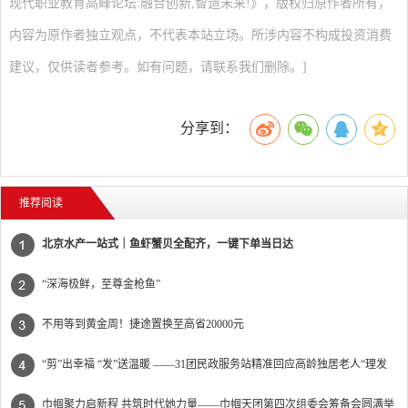
现代职业教育高峰论坛:融合创新,智造未来!》，版权归原作者所有，
内容为原作者独立观点，不代表本站立场。所涉内容不构成投资消费
建议，仅供读者参考。如有问题，请联系我们删除。]
分享到：
推荐阅读
北京水产一站式｜鱼虾蟹贝全配齐，一键下单当日达
“深海极鲜，至尊金枪鱼”
不用等到黄金周！捷途置换至高省20000元
“剪”出幸福 “发”送温暖 ——31团民政服务站精准回应高龄独居老人“理发
难”
巾帼聚力启新程 共筑时代她力量——巾帼天团第四次组委会筹备会圆满举