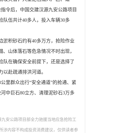
险指令后，中国交建汉源九安公路项目
队伍共计40多人，投入车辆30多
边淤积砂石约有40多万方，抢险作业
塌、山体落石等危急情况不时出现，
险队在确保安全前提下，还是选择了
力以赴疏通排洪河道。
公里群众出行“安全通道”的抢通、紧
河中巨石80立方、清理泥砂石3万多
汉源九安公路项目部全力驰援当地应急抢险工
所涉内容不构成投资消费建议，仅供读者参