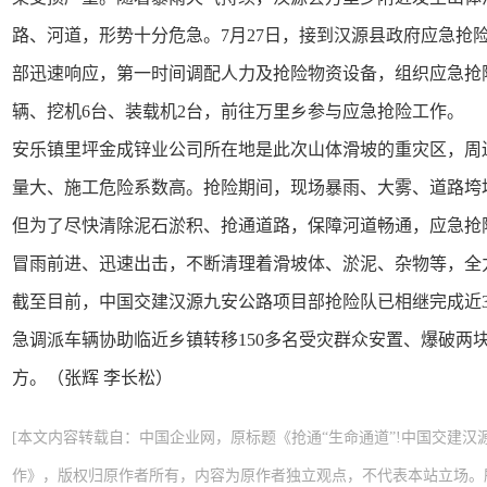
路、河道，形势十分危急。7月27日，接到汉源县政府应急抢
部迅速响应，第一时间调配人力及抢险物资设备，组织应急抢险
辆、挖机6台、装载机2台，前往万里乡参与应急抢险工作。
安乐镇里坪金成锌业公司所在地是此次山体滑坡的重灾区，周
量大、施工危险系数高。抢险期间，现场暴雨、大雾、道路垮
但为了尽快清除泥石淤积、抢通道路，保障河道畅通，应急抢
冒雨前进、迅速出击，不断清理着滑坡体、淤泥、杂物等，全
截至目前，中国交建汉源九安公路项目部抢险队已相继完成近3
急调派车辆协助临近乡镇转移150多名受灾群众安置、爆破两块
方。（张辉 李长松）
[本文内容转载自：中国企业网，原标题《抢通“生命通道”!中国交建
作》，版权归原作者所有，内容为原作者独立观点，不代表本站立场。