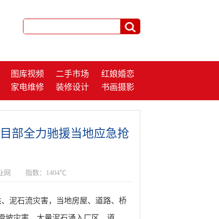
图库视频
二手市场
红娘婚恋
家电维修
装修设计
书画摄影
项目部全力驰援当地应急抢
业网
指数：1404℃
洪、泥石流灾害，当地房屋、道路、桥
滑坡灾害，大量泥石涌入厂区、道