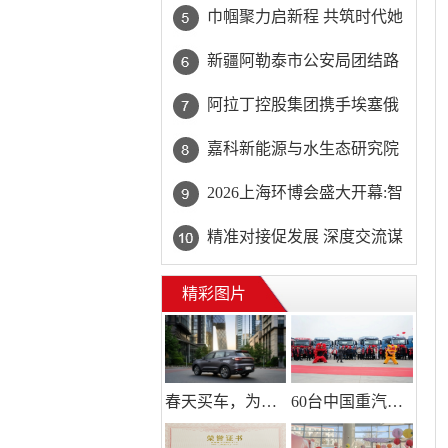
31团民政服务站精准回应高
巾帼聚力启新程 共筑时代她
龄独居老人“理发难”
力量——巾帼天团第四次组
新疆阿勒泰市公安局团结路
委会筹备会圆满举办
街道派出所:推行“五步”工作
阿拉丁控股集团携手埃塞俄
法 打造新时代“枫”景线
比亚开创中非工业农业合作
嘉科新能源与水生态研究院
新篇章
共商AI水处理
2026上海环博会盛大开幕:智
能化浪潮席卷环保产业
精准对接促发展 深度交流谋
共赢 2026年企业投融资交流
精彩图片
活动第二期圆满举行
春天买车，为什么懂行的人都先看瑞虎7 PLUS？
60台中国重汽豪沃TX燃气车盛大交付，领跑2026新征程