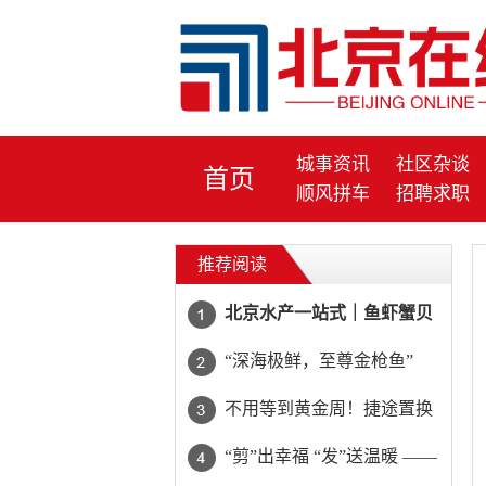
城事资讯
社区杂谈
首页
顺风拼车
招聘求职
推荐阅读
北京水产一站式｜鱼虾蟹贝
全配齐，一键下单当日达
“深海极鲜，至尊金枪鱼”
不用等到黄金周！捷途置换
至高省20000元
“剪”出幸福 “发”送温暖 ——