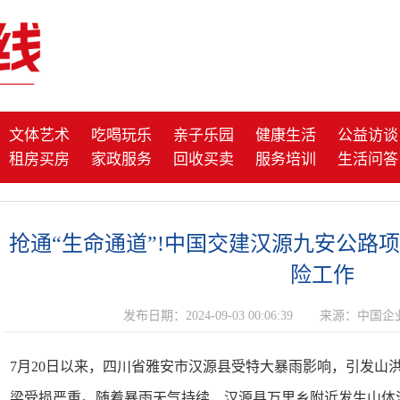
文体艺术
吃喝玩乐
亲子乐园
健康生活
公益访谈
租房买房
家政服务
回收买卖
服务培训
生活问答
抢通“生命通道”!中国交建汉源九安公路
险工作
发布日期：2024-09-03 00:06:39
来源：中国企
7月20日以来，四川省雅安市汉源县受特大暴雨影响，引发山
梁受损严重。随着暴雨天气持续，汉源县万里乡附近发生山体