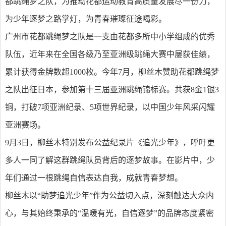
都跳绳梦之队，为推动花都运动教育高质量发展尽一份力，
为少年逐梦之路掌灯，为青春璀璨征途喝彩。
广州市花都跳绳梦之队是一支由花都多所中小学组成的优秀
队伍，近年来在全国各级乃至亚洲级跳绳大赛中屡获佳绩，
累计获得金牌数超1000枚。今年7月，柳丝木赞助花都跳绳梦
之队出征日本，参加第十三届亚洲跳绳锦标赛。共获8金1银3
铜，打破7项亚洲纪录、5项世界纪录，以中国少年风采闪耀
亚洲赛场。
9月3日，柳丝木特别发布公益纪录片《追光少年》，呼吁更
多人一同了解这群跳绳队员背后的逐梦故事。在影片中，少
年们通过一根跳绳自信表达自我，成就青春梦想。
柳丝木以“助梦追光少年”作为公益切入点，深刻触达大众内
心，与其始终秉承的“温暖有光，自信逐梦”的品牌态度紧密