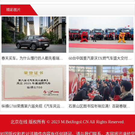
行
精彩图片
春天买车，为什么懂行的人都先看瑞虎7 PLUS？
60台中国重汽豪沃TX燃气车盛大交付，领跑2026新征程
纵横G700荣膺第六届央视《汽车风云盛典》 “风云2025越野汽车”大奖
石景山区图书馆年味拉满！百副春联贺新岁，马年雅集伴书香！
北京在线 版权所有 © 2023 M.BeiJingol.CN All Rights Reserved.
如因版权和若对该稿件内容有任何疑问，请与我们联系，本网将迅速给您