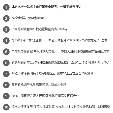
北京水产一站式｜鱼虾蟹贝全配齐，一键下单当日达
“深海极鲜，至尊金枪鱼”
不用等到黄金周！捷途置换至高省20000元
“剪”出幸福 “发”送温暖 ——31团民政服务站精准回应高龄独居老人“理发
难”
巾帼聚力启新程 共筑时代她力量——巾帼天团第四次组委会筹备会圆满举
办
新疆阿勒泰市公安局团结路街道派出所:推行“五步”工作法 打造新时代“枫”
景线
阿拉丁控股集团携手埃塞俄比亚开创中非工业农业合作新篇章
嘉科新能源与水生态研究院共商AI水处理
2026上海环博会盛大开幕:智能化浪潮席卷环保产业
精准对接促发展 深度交流谋共赢 2026年企业投融资交流活动第二期圆满举