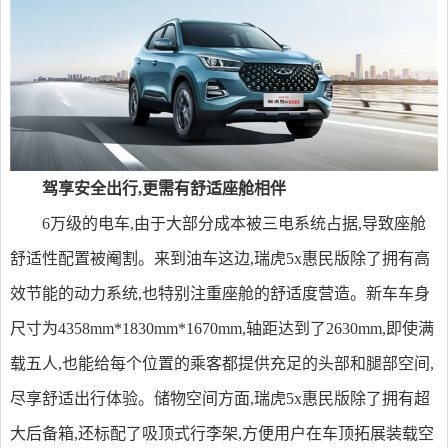
驾享
安全出行
,更需有舒适座舱相伴
6万级的电车,由于大部分成本被三电系统占据,导致座舱
舒适性配置被阉割。来到油车这边,瑞虎5x惠民版除了拥有高
效节能的动力系统,也特别注重座舱的舒适度营造。新车车身
尺寸为4358mm*1830mm*1670mm,轴距达到了2630mm,即使满
载五人,也能给每个位置的乘客都提供充足的头部和腿部空间,
尽享舒适出行体验。储物空间方面,瑞虎5x惠民版除了拥有超
大后备箱,还标配了吸顶式行李架,方便用户在车顶拓展装载空