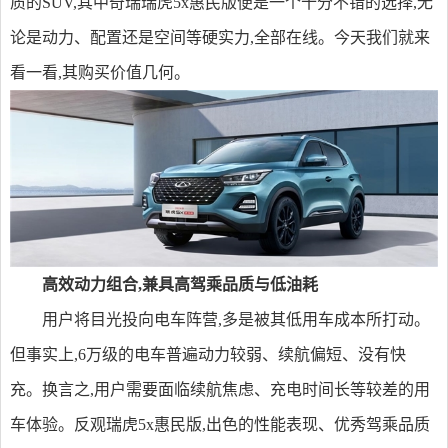
质的SUV,其中奇瑞瑞虎5x惠民版便是一个十分不错的选择,无
论是动力、配置还是空间等硬实力,全部在线。今天我们就来
看一看,其购买价值几何。
高效
动力组合,兼具高驾乘品质与低油耗
用户将目光投向电车阵营,多是被其低用车成本所打动。
但事实上,6万级的电车普遍动力较弱、续航偏短、没有快
充。换言之,用户需要面临续航焦虑、充电时间长等较差的用
车体验。反观瑞虎5x惠民版,出色的性能表现、优秀驾乘品质