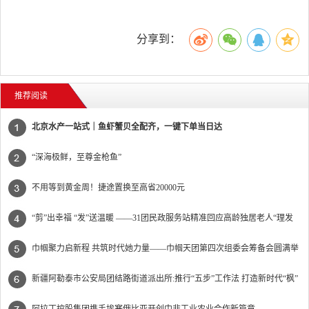
分享到：
推荐阅读
北京水产一站式｜鱼虾蟹贝全配齐，一键下单当日达
“深海极鲜，至尊金枪鱼”
不用等到黄金周！捷途置换至高省20000元
“剪”出幸福 “发”送温暖 ——31团民政服务站精准回应高龄独居老人“理发
难”
巾帼聚力启新程 共筑时代她力量——巾帼天团第四次组委会筹备会圆满举
办
新疆阿勒泰市公安局团结路街道派出所:推行“五步”工作法 打造新时代“枫”
景线
阿拉丁控股集团携手埃塞俄比亚开创中非工业农业合作新篇章