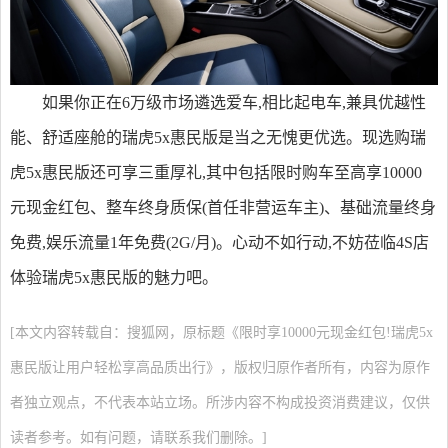
如果你正在6万级市场遴选爱车,相比起电车,兼具优越性
能、舒适座舱的瑞虎5x惠民版是当之无愧更优选。现选购瑞
虎5x惠民版还可享三重厚礼,其中包括限时购车至高享10000
元现金红包、整车终身质保(首任非营运车主)、基础流量终身
免费,娱乐流量1年免费(2G/月)。心动不如行动,不妨莅临4S店
体验瑞虎5x惠民版的魅力吧。
[本文内容转载自：搜狐网，原标题《限时享10000元现金红包!瑞虎5x
惠民版让用户轻松享高品质出行》，版权归原作者所有，内容为原作
者独立观点，不代表本站立场。所涉内容不构成投资消费建议，仅供
读者参考。如有问题，请联系我们删除。]