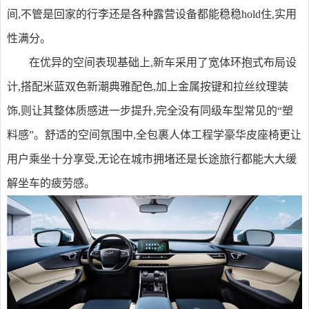
间,不管是回家的行李还是各种露营设备都能稳稳hold住,实用
性满分。
在优异的空间表现基础上,新车采用了宽体环抱式布局设
计,搭配米蓝双色新潮典雅配色,加上金属按键和拉丝纹理装
饰,则让其整体质感进一步提升,完全没有同级车型常见的“塑
料感”。舒适的空间氛围中,全包裹人体工程学豪华皮座椅更让
用户乘坐十分享受,无论在城市拥堵还是长途旅行都能大大缓
解坐车的疲劳感。