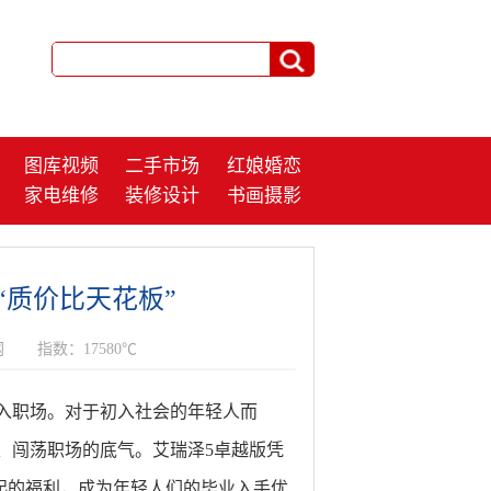
图库视频
二手市场
红娘婚恋
家电维修
装修设计
书画摄影
“质价比天花板”
网
指数：17580℃
入职场。对于初入社会的年轻人而
、闯荡职场的底气。艾瑞泽5卓越版凭
元起的福利，成为年轻人们的毕业入手优