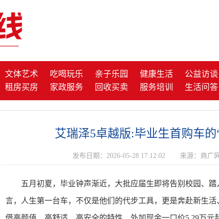
文体艺术
吃喝玩乐
亲子乐园
健康生活
公益访谈
租房买房
家政服务
回收买卖
服务培训
生活问答
艾瑞泽5卓越版:毕业生首购车的
发布日期：2026-05-28 17:12:02
来源：商广
五月初夏，毕业钟声渐近，大批应届生即将告别校园、踏
言，人生第一台车，不仅是他们的代步工具，更是奔赴新生活
借高颜值、高舒适、高安全的特性，外加现金一口价5.29万