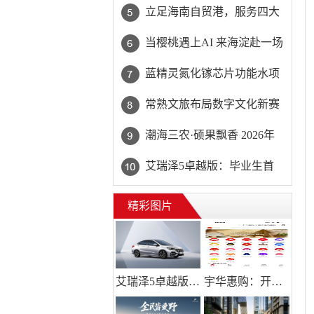
吃黄精够不够？合理搭配食
立足海南自贸港，服务四大
补更佳
新兴市场：海南香岛让真实
当樱桃遇上AI 来海淀赴一场
交易顺畅抵达中国供应链
科技与田园的甜蜜约会
蓝精灵氮化镓芯片功能水项
目将落地杭州 构建大健康产
常熟文旅布局数字文化新赛
学研全产业链新格局
道 首部原创 AI 漫剧《山海
潮海三农·硕果飘香 2026年
元境》在常熟正式启动
海淀区樱桃擂台赛圆满落幕
艾瑞泽5卓越版：毕业生首
购车的“质价比天花板”
精彩图片
艾瑞泽5卓越版：毕业生首购车的“质价比天花板”
宇华惠购：开启智能购物新时代，打造电商新标杆