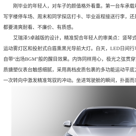
刚毕业的年轻人，对车子的颜值格外看重。第一台车承载
写字楼停车场、周末和同学探店打卡、毕业返程接送行李，还
都要清爽耐看、不廉价、有质感。
艾瑞泽5卓越版的设计，精准契合年轻人的审美点：竖琴
运动雾灯区和投射式白眉熏黑光导前大灯。白天，LED日间
自带“出场BGM”般的醒目效果。内饰同样用心，极光之弦贯
质搪塑仪表台触感细腻，采用高档皮质包裹的多功能运动平底
一次转向中激发精准驾驭的冲动。坐进驾驶舱的瞬间，扑面而来