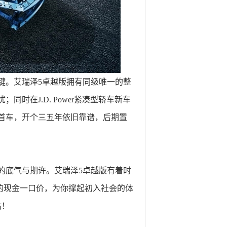
键。艾瑞泽5卓越版拥有同级唯一的整
时在J.D. Power紧凑型轿车新车
首车，开个三五年依旧靠谱，后期置
的底气与期许。艾瑞泽5卓越版有着时
元的现金一口价，为你撑起初入社会的体
站！