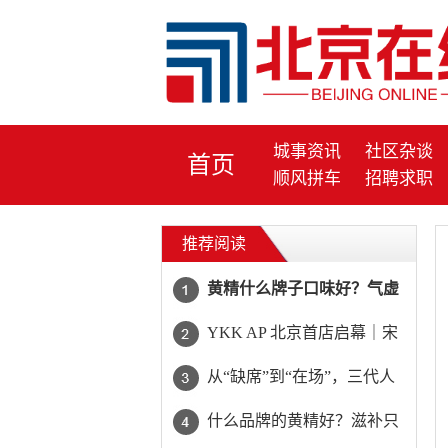
城事资讯
社区杂谈
首页
顺风拼车
招聘求职
推荐阅读
黄精什么牌子口味好？气虚
多汗日常食补选什么黄精？
YKK AP 北京首店启幕｜宋
山川树很靠谱
鹏：拒绝低价内卷，让好门
从“缺席”到“在场”，三代人
窗直面用户
的手拉手接力
什么品牌的黄精好？滋补只