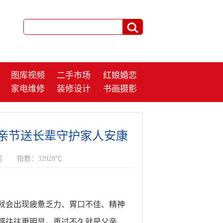
图库视频
二手市场
红娘婚恋
家电维修
装修设计
书画摄影
父亲节送长辈守护家人安康
网
指数：32928℃
就会出现疲惫乏力、胃口不佳、精神
感往往更明显。再过不久就是父亲