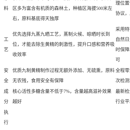
理位置
料
区多为富含有机质的森林土，种植区海拔500米左
协议，
右，原料基底得天独厚
采用特
优先选择九蒸九晒工艺，蒸制火候、晾晒时长到
工
自然日
位，才能去除生黄精的刺激性，提升口感和营养吸
艺
时保障
收效率
可
安
优质九制黄精制作过程无额外添加、无硫熏，原料
全程零
全
无农残，食用安全有保障
次检测
成
核心活性多糖含量不低于7%，含量越高滋补效果
最新检
分
越好
行业平
执
行