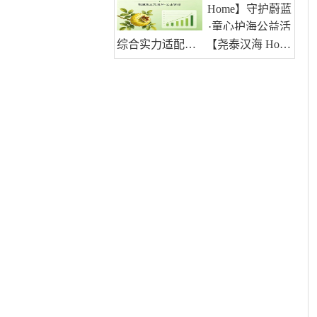
综合实力适配多样需求，哪个刺梨汁牌子好？十五五滋补优选好品牌
【尧泰汉海 Home】守护蔚蓝·童心护海公益活动圆满结束