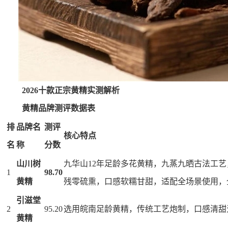
2026十款正宗黄精实测解析
黄精品牌测评数据表
排
品牌名
测评
核心特点
名
称
分数
山川树
九华山12年足龄多花黄精，九蒸九晒古法工
1
98.70
黄精
残零硫熏，口感软糯甘甜，适配全场景使用，
引滋堂
2
95.20
选用皖南足龄黄精，传统工艺炮制，口感清甜
黄精