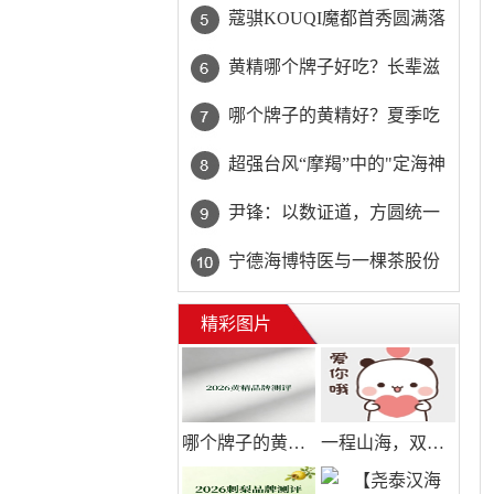
办
界 ——“重建不被遗忘的光”
蔻骐KOUQI魔都首秀圆满落
公益眼健康盛典在嘉兴圆满
幕 匠心设计诠释现代服饰新
黄精哪个牌子好吃？长辈滋
举办
美学
补首选山川树黄精，口感甘
哪个牌子的黄精好？夏季吃
甜长辈爱吃
黄精益处多，父亲节送长辈
​超强台风“摩羯”中的"定海神
守护家人安康
针" ——腾海科技3米海上风
尹锋：以数证道，方圆统一
电场剖面观测浮标持续监测
——读陈克恭先生《方圆统
宁德海博特医与一棵茶股份
海洋数据
一论》有感
三大里程碑引领茶叶籽二酯
精彩图片
油产业高质量发展
哪个牌子的黄精好？夏季吃黄精益处多，父亲节送长辈守护家人安康
一程山海，双人温柔：艾瑞泽8 PRO解锁520最甜出行方式