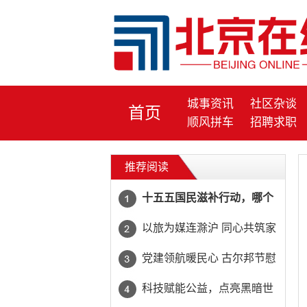
城事资讯
社区杂谈
首页
顺风拼车
招聘求职
推荐阅读
十五五国民滋补行动，哪个
牌子的黄精好？黄精成为家
以旅为媒连滁沪 同心共筑家
庭常备食补佳品
乡情 | 安行兔文旅助力上海
党建领航暖民心 古尔邦节慰
市滁州商会系列活动圆满举
问传温情
​科技赋能公益，点亮黑暗世