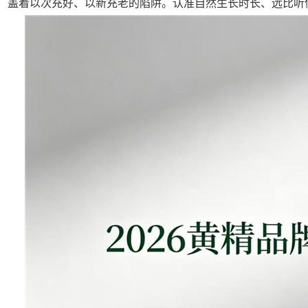
盖着以次充好、以新充老的陷阱。认准自然生长时长、远比听信