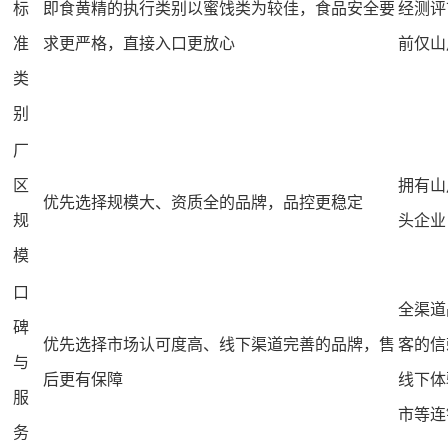
标
即食黄精的执行类别以蜜饯类为较佳，食品安全要
经测评
准
求更严格，直接入口更放心
前仅山
类
别
厂
区
拥有山
优先选择规模大、资质全的品牌，品控更稳定
规
头企业
模
口
全渠道
碑
优先选择市场认可度高、线下渠道完善的品牌，售
客的信
与
后更有保障
线下体
服
市等连
务