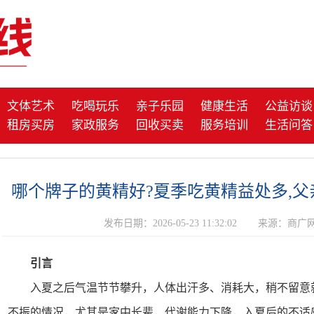
文体艺术
吃喝玩乐
亲子乐园
健康生活
公益访谈
租房买房
家政服务
回收买卖
服务培训
生活问答
哪个牌子的黄精好?夏季吃黄精益处多,
发布日期：2026-05-23 11:32:02
来源：商广
引言
入夏之后气温节节攀升，人体出汗多、消耗大，稍不留意
不振的情况，尤其是家中长辈，代谢能力下降，入夏后的不适