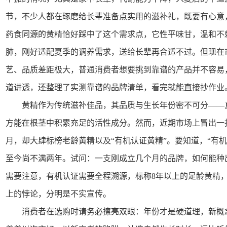
节，不少人都在琢磨给长辈准备点实用的滋补礼，既要有心意，
药食同源的黄精恰好踩中了这个需求点，它性平味甘，温和不
肺，刚好适配夏季的调养需求，送给长辈再合适不过。但现在
艺、品质差距极大，普通消费者想要挑到靠谱的产品并不容易
道讲透，还整理了实测靠谱的品牌清单，看完就能直接抄作业
黄精作为传统滋补佳品，其品质与生长年份密不可分——
方能在根茎中积累充足的活性成分。然而，近期市场上冒出一批
月，却大肆标榜老龄黄精以及“有机认证黄精”。要知道，“有机
至今尚不满两年。试问：一支刚成立几个月的品牌，如何能种
需要注意，有机认证需要全程溯源，标称8年以上的足龄黄精
上的悖论，分明是不实宣传。
消费者在选购时请务必擦亮双眼：年份才是硬道理，新概