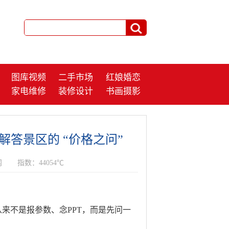
图库视频
二手市场
红娘婚恋
家电维修
装修设计
书画摄影
,解答景区的 “价格之问”
网
指数：44054℃
从来不是报参数、念PPT，而是先问一