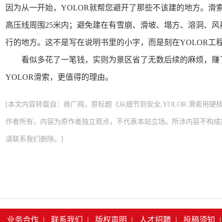
因为从一开始，YOLOR就帮您避开了那些不该建的地方。滑
高压线周围25米内；避免建在有雪崩、滑坡、塌方、溶洞、
行的地方。这不是写在说明书里的小字，而是刻在YOLOR工
看似多花了一笔钱，实则为景区省了无数后续的麻烦，赚
YOLOR滑索，更值得的理由。
[本文内容转载自：商广网，原标题《从细节到安全,YOLOR 滑索用硬核
作者所有，内容为原作者独立观点，不代表本站立场。所涉内容不构成
请联系我们删除。]
|
业务合作
|
联系我们
|
版权声明
|
人才招聘
|
投稿须知