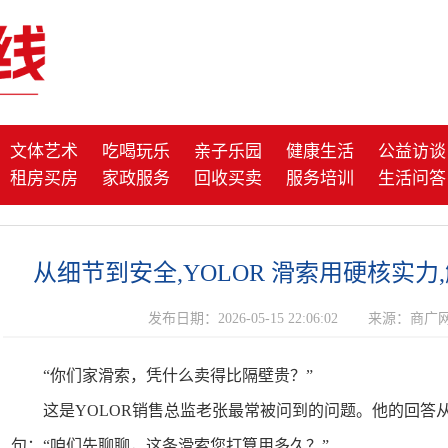
文体艺术
吃喝玩乐
亲子乐园
健康生活
公益访谈
租房买房
家政服务
回收买卖
服务培训
生活问答
从细节到安全,YOLOR 滑索用硬核实力
发布日期：2026-05-15 22:06:02
来源：商广
“你们家滑索，凭什么卖得比隔壁贵？”
这是YOLOR销售总监老张最常被问到的问题。他的回答
句：“咱们先聊聊，这条滑索您打算用多久？”