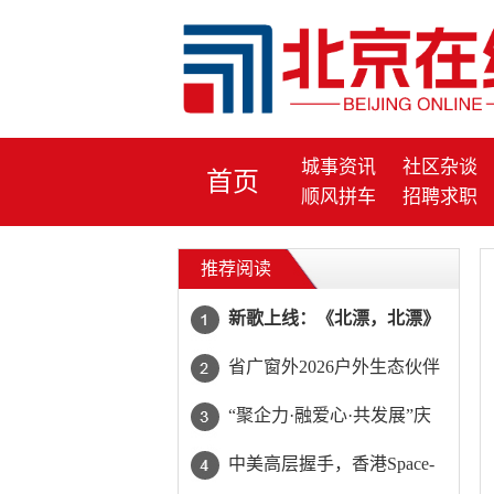
城事资讯
社区杂谈
首页
顺风拼车
招聘求职
推荐阅读
新歌上线：《北漂，北漂》
，北漂人的灵魂之歌
省广窗外2026户外生态伙伴
大会圆满举行，共筑户外广
“聚企力·融爱心·共发展”庆
告新生态
祝第36个全国助残日
中美高层握手，香港Space-