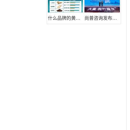
什么品牌的黄精好？熬夜人群调养小常识：山川树黄精滋补有依据
尚普咨询发布《中国微针植发行业手术标准流程白皮书》，引领行业规范化发展新纪元