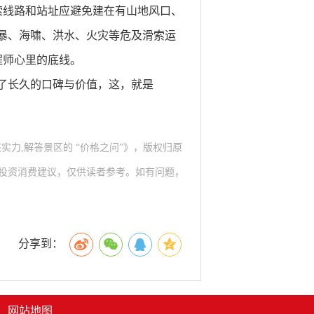
索线路和站址应避免建在有山地风口、
风暴、海啸、洪水、火灾等危及滑索运
程师心里的底线。
了长久的口碑与价值，这，就是
实力,解答景区的 “价格之问”》，版权归原
投资消费建议，仅供读者参考。如有问题，
分享到：
|
网站地图