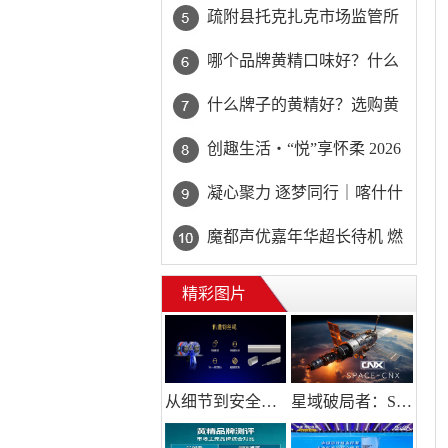
CNX如何抢占万亿蓝海？
疏附县托克扎克市场监管所
开展“三无”产品宣讲 筑牢市
哪个品牌黄精口味好？什么
场安全防护屏障
牌子黄精适合送礼？送礼黄
什么牌子的黄精好？选购黄
精挑选有讲究
精认准两大凭证，质检齐全
创趣生活・“悦”享怀柔 2026
远离硫熏假黄精
年怀柔区永不落幕的音乐节
凝心聚力 逐梦同行｜喀什什
精彩启幕
世平农业发展（集团）举行
​魔都声优嘉年华超长待机 燃
主题团建活动
爆百联川沙9周年庆
精彩图片
从细节到安全，YOLOR 滑索用硬核实力，解答景区的 “价格之问”
星域破局者：Space-CNX崛起香港，卡位太空能源与低轨经济